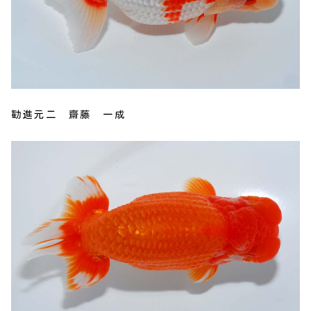
勧進元二 齋藤 一成