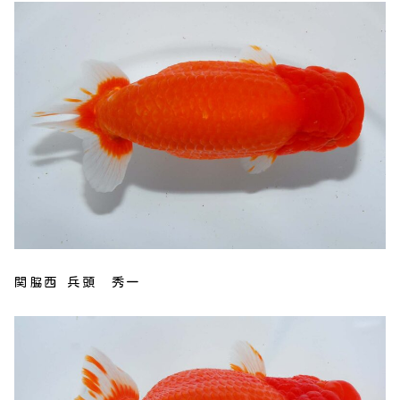
関脇西 兵頭 秀一