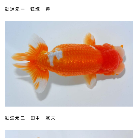
勧進元一 狐塚 将
勧進元二 田中 照夫