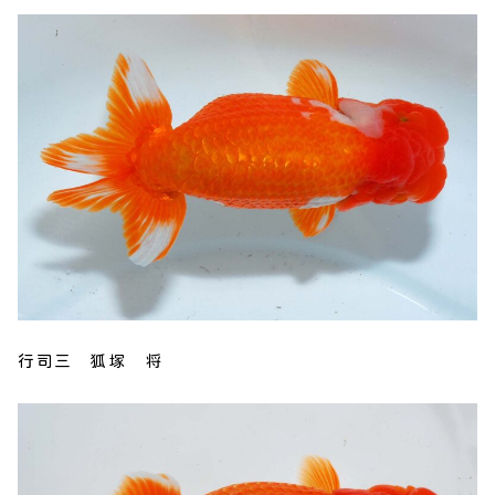
行司三 狐塚 将