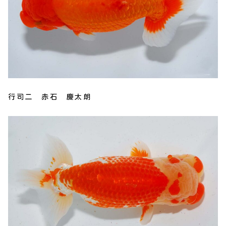
行司二 赤石 慶太朗